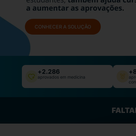
CONHECER A SOLUÇÃO
+
2.286
+
aprovados em medicina
apr
con
FALT