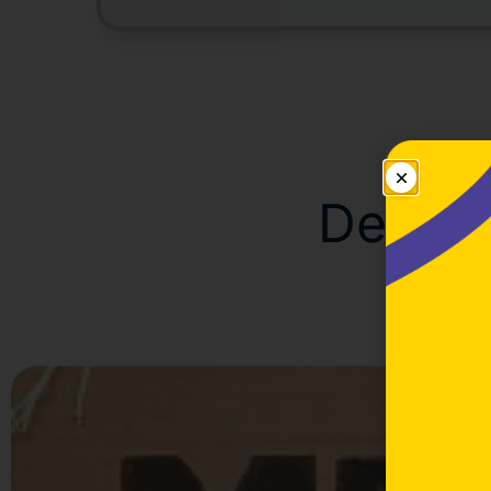
De vest
Vej