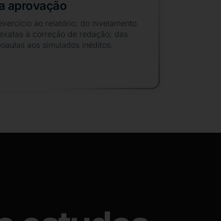
a aprovação
xercício ao relatório; do nivelamento
exatas à correção de redação; das
eoaulas aos simulados inéditos.