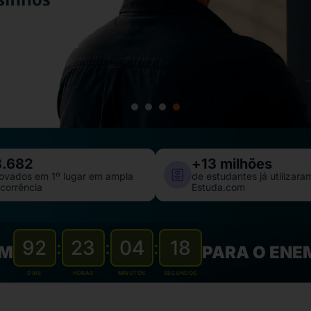
1
2
3
4
8.682
+
13
 milhões
ovados em 1º lugar em ampla
de estudantes já utilizara
corrência
Estuda.com
92
23
04
17
:
:
:
AM
PARA O ENE
DIAS
HORAS
MINUTOS
SEGUNDOS