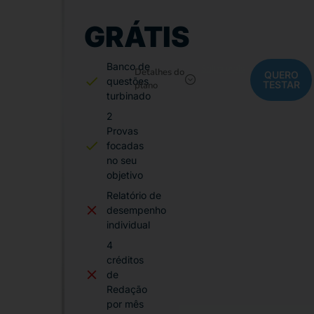
GRÁTIS
Banco de
Saiba mais
Detalhes do
QUERO
questões
TESTAR
plano
turbinado
2
Provas
focadas
no seu
objetivo
Relatório de
desempenho
individual
4
créditos
de
Redação
por mês