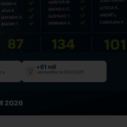
+
61
 mil
m a
aprovados no SiSU 2025
M 2026