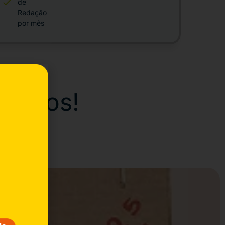
de
Redação
por mês
itários!
om a