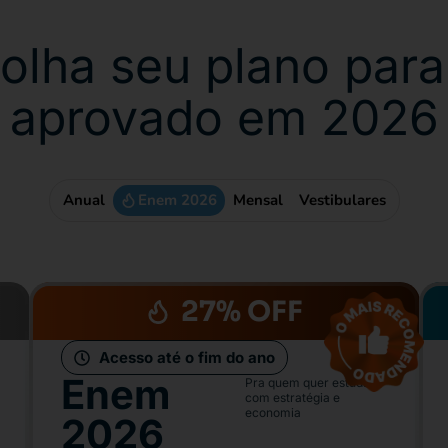
olha seu plano para
aprovado em 2026
Anual
Enem 2026
Mensal
Vestibulares
27% OFF
Acesso até o fim do ano
Enem
Pra quem quer estudar
com estratégia e
economia
2026