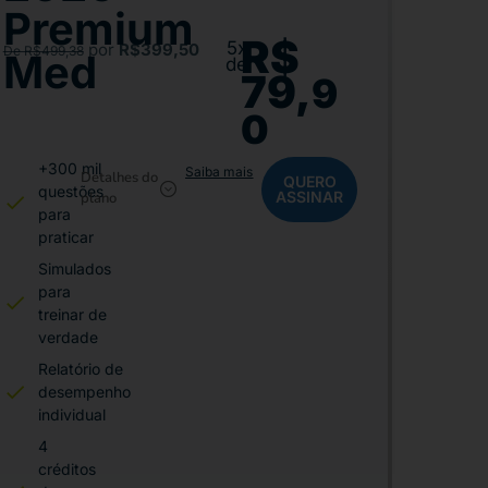
Premium
R$
5x
por
R$399,50
De R$499,38
Med
de
79,
9
0
+300 mil
Saiba mais
Detalhes do
QUERO
questões
ASSINAR
plano
para
praticar
Simulados
para
treinar de
verdade
Relatório de
desempenho
individual
4
créditos