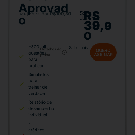
Aprovad
R$
5x
por
R$199,50
De R$273,29
o
de
39,
9
0
+300 mil
Saiba mais
Detalhes do
QUERO
questões
ASSINAR
plano
para
praticar
Simulados
para
treinar de
verdade
Relatório de
desempenho
individual
4
créditos