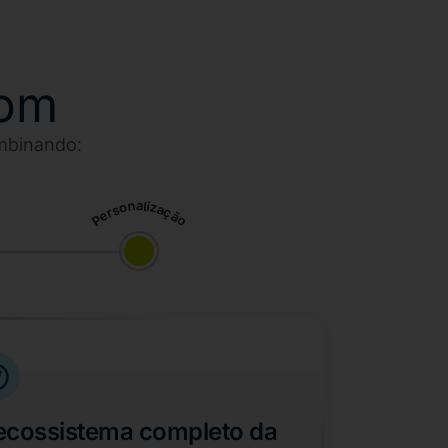
com
mbinando:
Personalização
ecossistema completo da