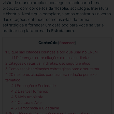
visão de mundo ampla e consegue relacionar o tema
proposto com conceitos da filosofia, sociologia, literatura
e história. Neste guia completo, vamos mostrar o universo
das citações, entender como usá-las de forma
estratégica e fornecer um catálogo para você salvar e
praticar na plataforma da
Estuda.com
.
Conteúdo
[
Esconder
]
1
O que são citações coringas e por que usar no ENEM
1.1
Diferenças entre citações diretas e indiretas
2
Citações diretas vs. indiretas: uso seguro e ético
3
Como escolher citações estratégicas para o seu tema
4
20 melhores citações para usar na redação por eixo
temático
4.1
Educação e Sociedade
4.2
Direitos Humanos
4.3
Meio Ambiente
4.4
Cultura e Arte
4.5
Democracia e Cidadania
5
Repertórios de filmes, séries e cultura popular para