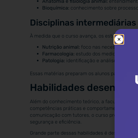
Anatomia e fisiologia animal:
entendimento
Bioquímica:
conhecimento sobre processos
Disciplinas intermediárias
À medida que o curso avança, os estudantes co
Nutrição animal:
foco nas necessidades al
Farmacologia:
estudo dos medicamentos us
Patologia:
identificação e análise de doenç
Essas matérias preparam os alunos para lidar com
Habilidades desenvolvi
Além do conhecimento teórico, a faculdade de M
competências práticas e comportamentais. Desd
comunicação com tutores, o curso prepara os e
segurança e eficiência.
Grande parte dessas habilidades é desenvolvida