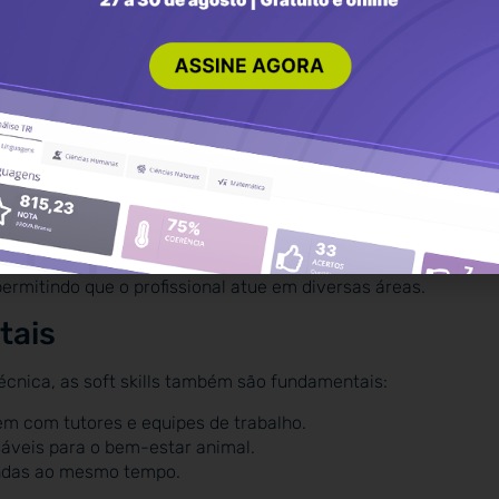
ecimentos em situações reais.
iais.
 radiologia.
tratamentos.
s, clínicas e estágios, sendo importantes para o diagnóstico
permitindo que o profissional atue em diversas áreas.
tais
écnica, as soft skills também são fundamentais:
m com tutores e equipes de trabalho.
áveis para o bem-estar animal.
ndas ao mesmo tempo.