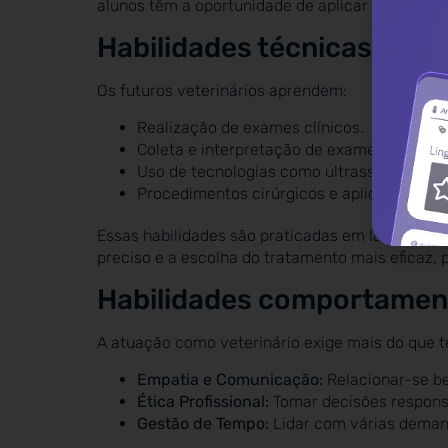
alunos têm a oportunidade de aplicar seus conh
Habilidades técnicas
Os futuros veterinários aprendem:
Realização de exames clínicos.
Coleta e interpretação de exames laborator
Uso de tecnologias como ultrassonografia e
Procedimentos cirúrgicos e aplicação de 
Essas habilidades são praticadas em laboratório
preciso e a escolha do tratamento mais eficaz, 
Habilidades comportamen
A atuação como veterinário exige mais do que t
Empatia e Comunicação:
Relacionar-se be
Ética Profissional:
Tomar decisões respons
Gestão de Tempo:
Lidar com várias dema