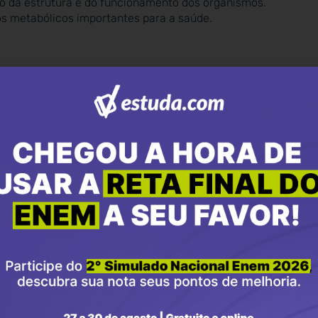
 da estrutura e do funcionamento dos organismos.
 metabólicos importantes para a saúde.
meçam a explorar temas mais específicos, como:
imentares de diferentes espécies.
ados para tratar animais.
as.
 casos clínicos e outros desafios profissionais.
das durante o curso
edicina Veterinária oferece a oportunidade de desenvolver
e o diagnóstico de doenças até o manejo animal e a
studantes para enfrentar diferentes cenários com
 em aulas práticas e no estágio supervisionado, onde os