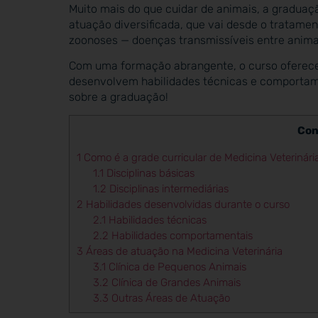
Muito mais do que cuidar de animais, a graduaç
atuação diversificada, que vai desde o tratame
zoonoses — doenças transmissíveis entre anim
Com uma formação abrangente, o curso oferece 
desenvolvem habilidades técnicas e comportame
sobre a graduação!
Con
1
Como é a grade curricular de Medicina Veterinári
1.1
Disciplinas básicas
1.2
Disciplinas intermediárias
2
Habilidades desenvolvidas durante o curso
2.1
Habilidades técnicas
2.2
Habilidades comportamentais
3
Áreas de atuação na Medicina Veterinária
3.1
Clínica de Pequenos Animais
3.2
Clínica de Grandes Animais
3.3
Outras Áreas de Atuação