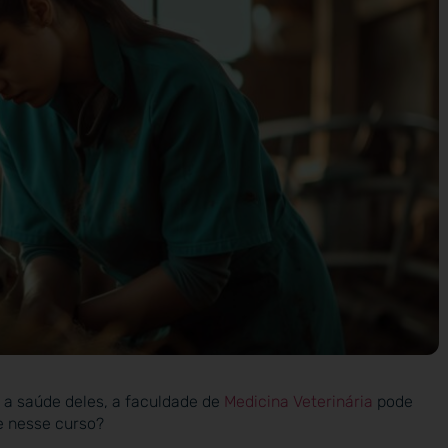
a saúde deles, a faculdade de
Medicina Veterinária
pode
de nesse curso?