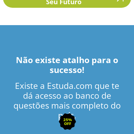
Seu Futuro
Não existe atalho para o
sucesso!
Existe a Estuda.com que te
dá acesso ao banco de
questões mais completo do
país.
25%
OFF