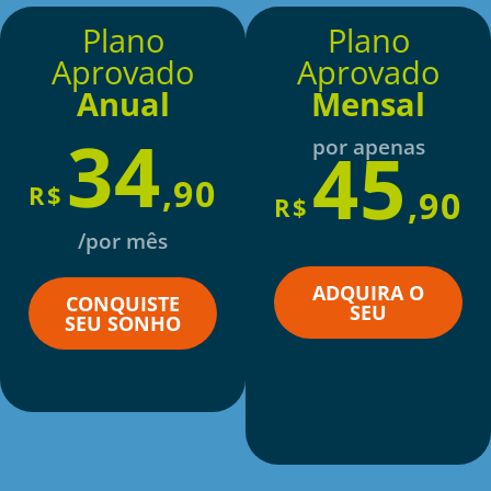
Plano
Plano
Aprovado
Aprovado
Anual
Mensal
34
por apenas
45
,90
R$
,90
R$
/por mês
ADQUIRA O
CONQUISTE
SEU
SEU SONHO