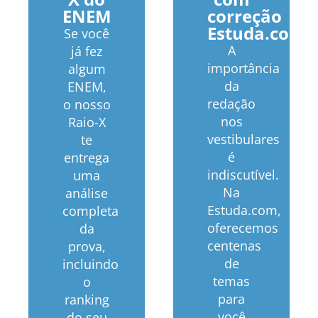
ENEM
correção
Estuda.com
Se você
A
já fez
importância
algum
da
ENEM,
redação
o nosso
nos
Raio-X
vestibulares
te
é
entrega
indiscutível.
uma
Na
análise
Estuda.com,
completa
oferecemos
da
centenas
prova,
de
incluindo
temas
o
para
ranking
você
do seu