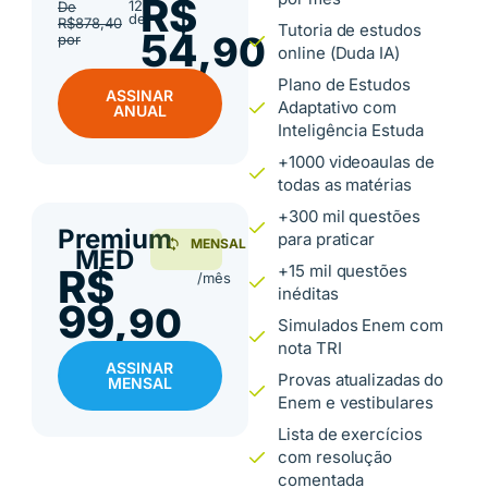
R$
12x
De
de
R$878,40
Tutoria de estudos
54,
90
por
online (Duda IA)
Plano de Estudos
ASSINAR
Adaptativo com
ANUAL
Inteligência Estuda
+1000 videoaulas de
todas as matérias
+300 mil questões
Premium
para praticar
MENSAL
MED
R$
+15 mil questões
/mês
inéditas
99,
90
Simulados Enem com
nota TRI
ASSINAR
Provas atualizadas do
MENSAL
Enem e vestibulares
Lista de exercícios
com resolução
comentada