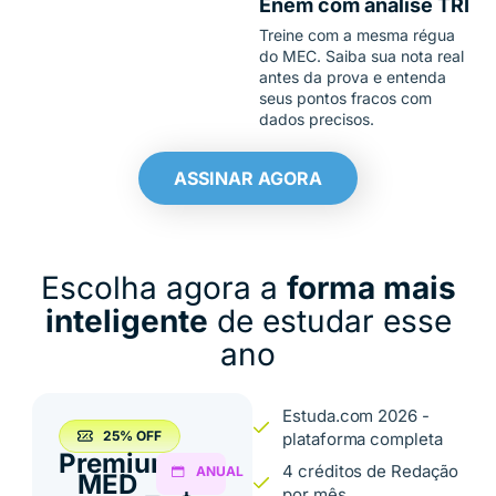
Enem com análise TRI
Treine com a mesma régua
do MEC. Saiba sua nota real
antes da prova e entenda
seus pontos fracos com
dados precisos.
ASSINAR AGORA
Escolha agora a
forma mais
inteligente
de estudar esse
ano
Estuda.com 2026 -
25% OFF
plataforma completa
Premium
4 créditos de Redação
ANUAL
MED
por mês