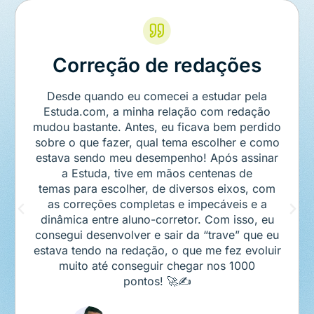
Questões inédit
dações
A Estuda.com me ajuda demais n
fazer revisões, porque tem literalm
estudar pela
de muito fácil acesso. Amo fazer 
 com redação
da plataforma, pois além de vir co
va bem perdido
escrita, tem as resoluções em 
scolher e como
videoaulas, que são ótimas e ta
 Após assinar
acompanhar o meu desempenho
ntenas de
estatísticas. Sem contar que tem a
sos eixos, com
inéditas que me permite simular a 
pecáveis e a
de fazer uma prova totalmente n
. Com isso, eu
 “trave” que eu
questões que eu nunca vi. 
 me fez evoluir
r nos 1000
Fellipe Bortolas
⭐⭐⭐⭐⭐
 Araújo