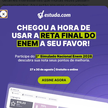
detalhes interessantes que muitas vezes passam
despercebidos. Aqui estão algumas curiosidades:
Ilha de Vera Cruz:
o primeiro nome dado ao Brasil por
Cabral foi Ilha de Vera Cruz, pois os portugueses
acreditaram inicialmente ter chegado a uma grande
ilha.
De Ilha para Terra:
pouco tempo depois, ao
explorarem a costa, perceberam que se tratava de
um continente e o nome mudou para Terra de Santa
Cruz.
A Primeira Missa:
a primeira missa em solo brasileiro
foi celebrada em 26 de abril de 1500, um domingo,
por Frei Henrique de Coimbra.
A Carta Perdida:
a carta de Pero Vaz de Caminha, o
documento mais importante sobre a chegada dos
portugueses, ficou esquecida nos arquivos de
Portugal por quase 300 anos, sendo publicada pela
primeira vez apenas em 1817.
Cabral não ficou:
a esquadra de Cabral permaneceu
no Brasil por apenas 10 dias. Em 2 de maio de 1500,