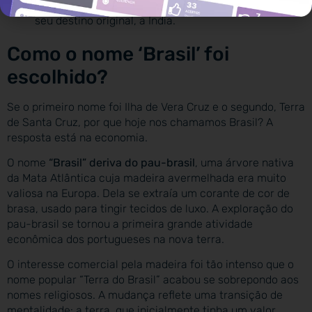
eles levantaram âncora e seguiram viagem para o
seu destino original, a Índia.
Como o nome ‘Brasil’ foi
escolhido?
Se o primeiro nome foi Ilha de Vera Cruz e o segundo, Terra
de Santa Cruz, por que hoje nos chamamos Brasil? A
resposta está na economia.
O nome
“Brasil” deriva do pau-brasil
, uma árvore nativa
da Mata Atlântica cuja madeira avermelhada era muito
valiosa na Europa. Dela se extraía um corante de cor de
brasa, usado para tingir tecidos de luxo. A exploração do
pau-brasil se tornou a primeira grande atividade
econômica dos portugueses na nova terra.
O interesse comercial pela madeira foi tão intenso que o
nome popular “Terra do Brasil” acabou se sobrepondo aos
nomes religiosos. A mudança reflete uma transição de
mentalidade: a terra, que inicialmente tinha um valor