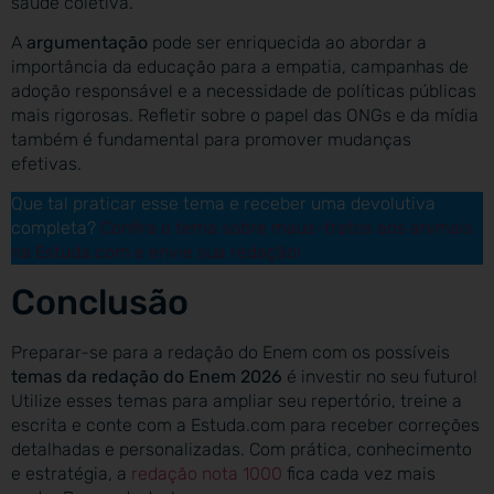
saúde coletiva.
A
argumentação
pode ser enriquecida ao abordar a
importância da educação para a empatia, campanhas de
adoção responsável e a necessidade de políticas públicas
mais rigorosas. Refletir sobre o papel das ONGs e da mídia
também é fundamental para promover mudanças
efetivas.
Que tal praticar esse tema e receber uma devolutiva
completa?
Confira o tema sobre maus-tratos aos animais
na Estuda.com e envie sua redação!
Conclusão
Preparar-se para a redação do Enem com os possíveis
temas da redação do Enem 2026
é investir no seu futuro!
Utilize esses temas para ampliar seu repertório, treine a
escrita e conte com a Estuda.com para receber correções
detalhadas e personalizadas. Com prática, conhecimento
e estratégia, a
redação nota 1000
fica cada vez mais