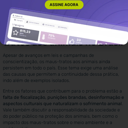
Quer treinar esse tema e aprimorar sua
argumentação?
Acesse a proposta sobre desinformação
na Estuda.com e envie sua redação para correção!
6. A persistência dos maus-
tratos aos animais no Brasil
Apesar de avanços em leis e campanhas de
conscientização, os maus-tratos aos animais ainda
persistem em todo o país. Esse tema exige uma análise
das causas que permitem a continuidade dessa prática,
indo além de exemplos isolados.
Entre os fatores que contribuem para o problema estão a
falta de fiscalização, punições brandas, desinformação e
aspectos culturais que naturalizam o sofrimento animal
.
Vale também discutir a responsabilidade da sociedade e
do poder público na proteção dos animais, bem como o
impacto dos maus-tratos sobre o meio ambiente e a