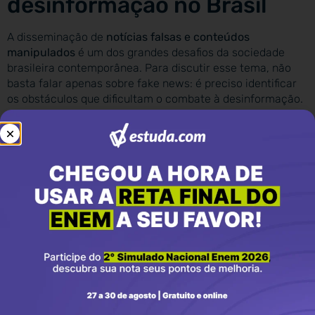
desinformação no Brasil
A disseminação de
notícias falsas e conteúdos
manipulados
é um dos grandes desafios da sociedade
brasileira contemporânea. Para discutir esse tema, não
basta falar apenas sobre fake news: é preciso identificar
os obstáculos que dificultam o combate à desinformação.
Entre os principais entraves estão a baixa educação
midiática, o uso intenso das redes sociais, a polarização
política e o funcionamento dos algoritmos digitais, que
favorecem a circulação de conteúdos sensacionalistas.
Além disso, há dificuldade em regulamentar o ambiente
digital sem ferir a liberdade de expressão.
A reflexão pode abordar também o papel da escola, da
imprensa e das próprias plataformas digitais na formação
de cidadãos críticos, capazes de distinguir fatos de
manipulações. Propor medidas para fortalecer o
pensamento crítico e garantir um ambiente informacional
mais saudável é essencial.