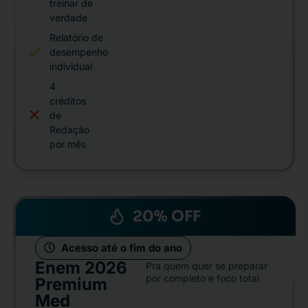
treinar de
verdade
Relatório de
desempenho
individual
4
créditos
de
Redação
por mês
20% OFF
Acesso até o fim do ano
Enem 2026
Pra quem quer se preparar
por completo e foco total
Premium
Med