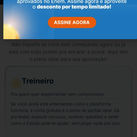
Qual plano tem mais a ver
com você?
Não importa se você está começando agora ou já
está com tudo pronto pra encarar a prova. Aqui tem
o plano ideal para sua aprovação:
Treineiro
Pra quem quer experimentar sem compromisso.
Se você ainda está entendendo como a plataforma
funciona, a conta gratuita é o ponto de partida ideal. Dá
pra testar, explorar recursos, resolver questões e sentir
como a Estuda pode te ajudar, sem pagar nada por isso.