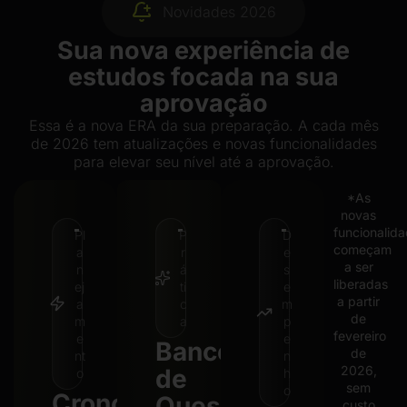
Novidades 2026
Sua nova experiência de
estudos focada na sua
aprovação
Essa é a nova ERA da sua preparação. A cada mês
de 2026 tem atualizações e novas funcionalidades
para elevar seu nível até a aprovação.
*As
novas
funcionalid
Pl
P
D
começam
a
r
e
a ser
n
á
s
liberadas
ej
ti
e
a partir
a
c
m
de
m
a
p
fevereiro
e
e
Banco
de
nt
n
2026,
de
o
h
sem
o
Cronograma
Questões
custo