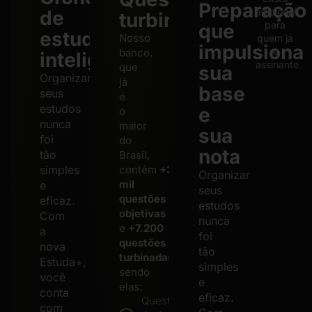
Preparação
adicional
de
turbinado
para
que
estudos
Nosso
quem já
impulsiona
é
banco,
inteligente
assinante.
que
sua
Organizar
já
base
seus
é
estudos
e
o
nunca
maior
sua
foi
do
nota
tão
Brasil,
simples
contém
+300
Organizar
mil
e
seus
questões
eficaz.
estudos
objetivas
Com
nunca
e
+7.200
a
foi
questões
nova
tão
turbinadas
,
Estuda+,
simples
sendo
você
e
elas:
conta
eficaz.
Questões
com