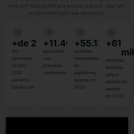
está com tudo pronto pra encarar a prova. Aqui tem
o plano ideal para sua aprovação:
+de 
25
%
+
11.400
+
55.126.000
+
61
mil
dos
aprovados
questões
aprovados
nos
respondidas
redações
no SiSU
principais
na
enviadas
2025
vestibulares
plataforma,
para a
usaram a
apenas em
plataforma
Estuda.com
2025
apenas
em 2025