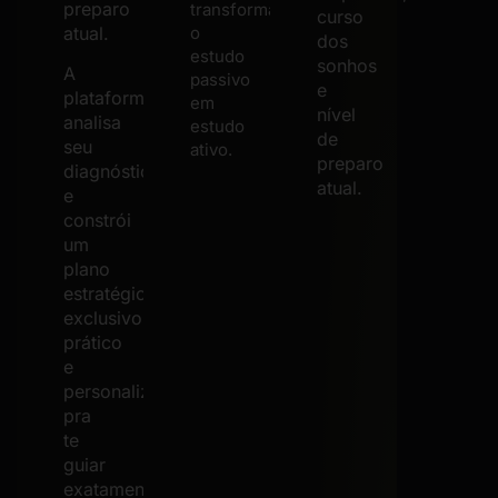
preparo
transforma
curso
atual.
o
dos
estudo
sonhos
A
passivo
e
plataforma
em
nível
analisa
estudo
de
seu
ativo.
preparo
diagnóstico
atual.
e
constrói
um
plano
estratégico,
exclusivo,
prático
e
personalizado,
pra
te
guiar
exatamente