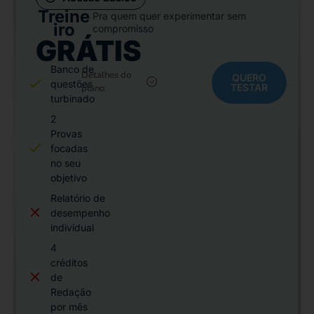
Treine
Pra quem quer experimentar sem
iro
compromisso
GRÁTIS
Banco de
Saiba mais
Detalhes do
QUERO
questões
TESTAR
plano
turbinado
2
Provas
focadas
no seu
objetivo
Relatório de
desempenho
individual
4
créditos
de
Redação
por mês