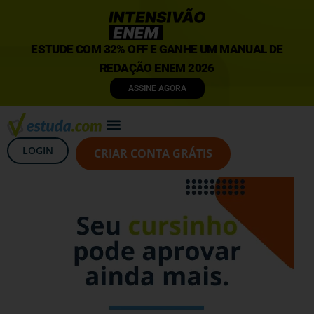
ESTUDE COM 32% OFF E GANHE UM MANUAL DE
REDAÇÃO ENEM 2026
ASSINE AGORA
LOGIN
CRIAR CONTA GRÁTIS
A plataforma mais
completa do Brasil para
vestibulares e Enem
Estude com o método personalizado que já ajudou milhares
de alunos a conquistarem uma vaga na universidade.