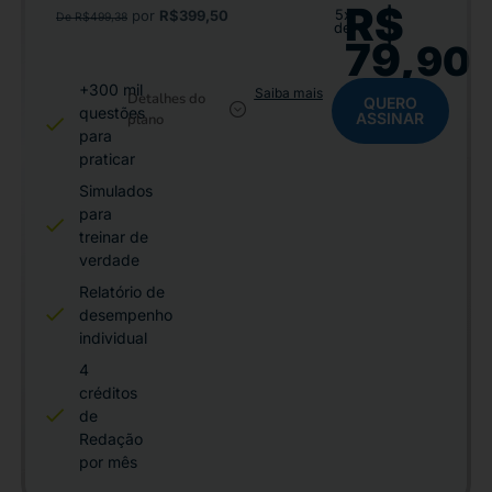
R$
5x
por
R$399,50
De R$499,38
de
79,
90
+300 mil
Saiba mais
Detalhes do
QUERO
questões
ASSINAR
plano
para
praticar
Simulados
para
treinar de
verdade
Relatório de
desempenho
individual
4
créditos
de
Redação
por mês