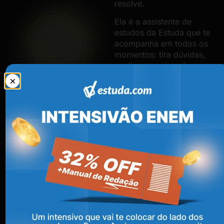
resolve.
Ela é a assistente de
estudos da Estuda que te
acompanha em todos os
momentos: tira dúvidas,
explica o que você errou,
gera resumos na hora e
ainda te ajuda a revisar o
que mais precisa.
É como ter uma mentora
particular no seu bolso,
pronta pra te ajudar a
estudar melhor, sempre
que você precisar.
QUERO ESTUDAR
COM A DUDA