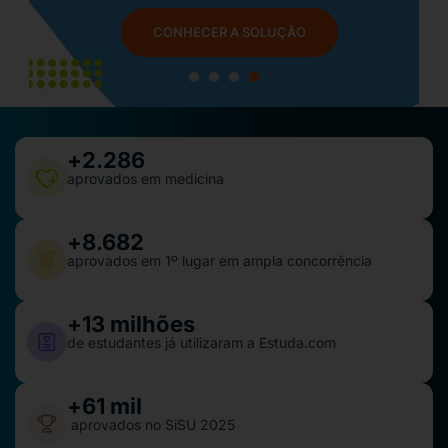
QUERO SER APROVADO
1
2
3
4
+
2.286
aprovados em medicina
+
8.682
aprovados em 1º lugar em ampla concorrência
+
13
 milhões
de estudantes já utilizaram a Estuda.com
+
61
 mil
aprovados no SiSU 2025