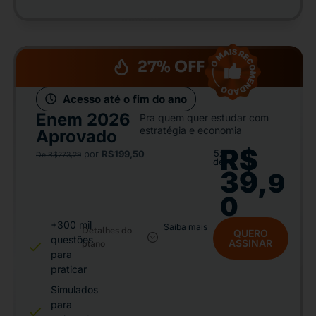
27% OFF
Acesso até o fim do ano
Enem 2026
Pra quem quer estudar com
estratégia e economia
Aprovado
R$
5x
por
R$199,50
De R$273,29
de
39,
9
0
+300 mil
Saiba mais
Detalhes do
QUERO
questões
ASSINAR
plano
para
praticar
Simulados
para