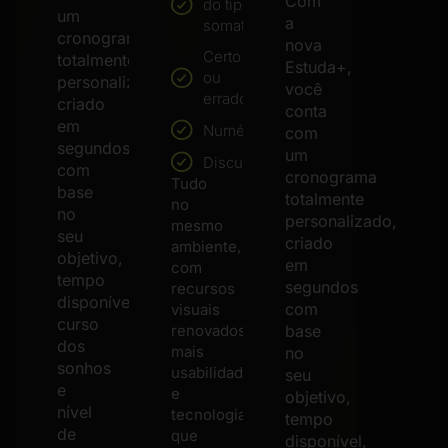
Com
do tipo
um
a
somatória
cronograma
nova
Certo
totalmente
Estuda+,
ou
personalizado,
você
errado
criado
conta
em
Numéricas
com
segundos
um
Discursivas
com
cronograma
Tudo
base
totalmente
no
no
personalizado,
mesmo
seu
criado
ambiente,
objetivo,
em
com
tempo
segundos
recursos
disponível,
com
visuais
curso
base
renovados,
dos
mais
no
sonhos
usabilidade
seu
e
e
objetivo,
nível
tecnologia
tempo
de
que
disponível,