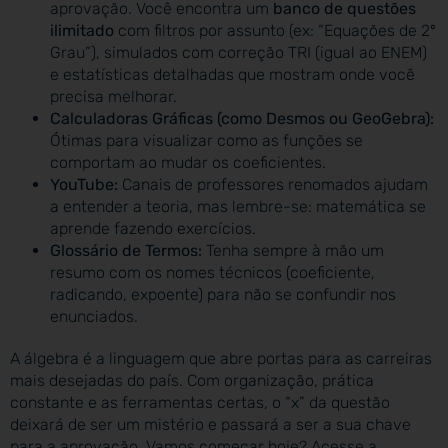
aprovação. Você encontra um
banco de questões
ilimitado
com filtros por assunto (ex: “Equações de 2º
Grau”), simulados com correção TRI (igual ao ENEM)
e estatísticas detalhadas que mostram onde você
precisa melhorar.
Calculadoras Gráficas (como Desmos ou GeoGebra):
Ótimas para visualizar como as funções se
comportam ao mudar os coeficientes.
YouTube:
Canais de professores renomados ajudam
a entender a teoria, mas lembre-se: matemática se
aprende fazendo exercícios.
Glossário de Termos:
Tenha sempre à mão um
resumo com os nomes técnicos (coeficiente,
radicando, expoente) para não se confundir nos
enunciados.
A álgebra é a linguagem que abre portas para as carreiras
mais desejadas do país. Com organização, prática
constante e as ferramentas certas, o “x” da questão
deixará de ser um mistério e passará a ser a sua chave
para a aprovação. Vamos começar hoje? Acesse a