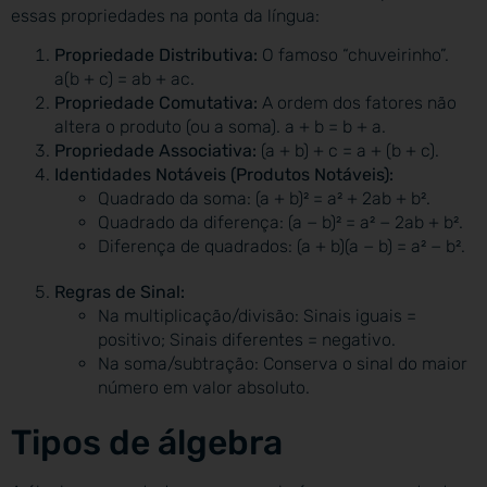
essas propriedades na ponta da língua:
Propriedade Distributiva:
O famoso “chuveirinho”.
a(b + c) = ab + ac.
Propriedade Comutativa:
A ordem dos fatores não
altera o produto (ou a soma). a + b = b + a.
Propriedade Associativa:
(a + b) + c = a + (b + c).
Identidades Notáveis (Produtos Notáveis):
Quadrado da soma: (a + b)² = a² + 2ab + b².
Quadrado da diferença: (a − b)² = a² − 2ab + b².
Diferença de quadrados: (a + b)(a − b) = a² − b².
Regras de Sinal:
Na multiplicação/divisão: Sinais iguais =
positivo; Sinais diferentes = negativo.
Na soma/subtração: Conserva o sinal do maior
número em valor absoluto.
Tipos de álgebra