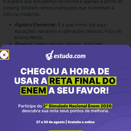
A álgebra que estudamos na escola é apenas a ponta do
iceberg. Existem ramos avançados que sustentam a
ciência moderna:
Álgebra Elementar:
É a que vimos até aqui:
equações, variáveis e operações básicas. Foco do
Ensino Médio.
Álgebra Linear:
estuda vetores, matrizes,
transformações lineares e sistemas de equações
lineares. É a base da computação gráfica e da
engenharia. Se você quer cursar exatas, verá muito
isso na faculdade.
Álgebra Booleana:
Trabalha apenas com valores
binários (Verdadeiro/Falso ou 0/1). É o fundamento
dos circuitos lógicos de computadores e da
programação.
Álgebra Abstrata:
Estuda estruturas como grupos,
anéis e corpos. É usada na criptografia moderna para
proteger seus dados bancários e mensagens de
WhatsApp.