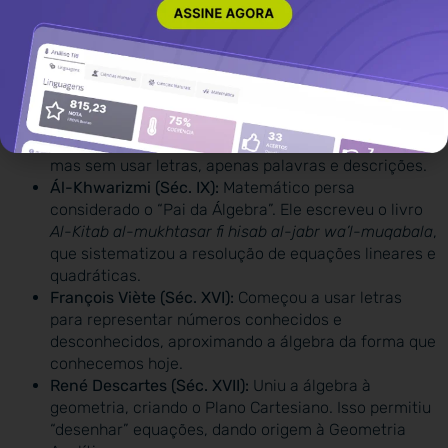
História da álgebra
A palavra “álgebra” vem do árabe
al-jabr
, que significa
“reintegração” ou “reunião de partes quebradas”.
Babilônia e Egito Antigo:
Já resolviam problemas
que hoje classificaríamos como equações de 2º grau,
mas sem usar letras, apenas palavras e descrições.
Ál-Khwarizmi (Séc. IX):
Matemático persa
considerado o “Pai da Álgebra”. Ele escreveu o livro
Al-Kitab al-mukhtasar fi hisab al-jabr wa’l-muqabala
,
que sistematizou a resolução de equações lineares e
quadráticas.
François Viète (Séc. XVI):
Começou a usar letras
para representar números conhecidos e
desconhecidos, aproximando a álgebra da forma que
conhecemos hoje.
René Descartes (Séc. XVII):
Uniu a álgebra à
geometria, criando o Plano Cartesiano. Isso permitiu
“desenhar” equações, dando origem à Geometria