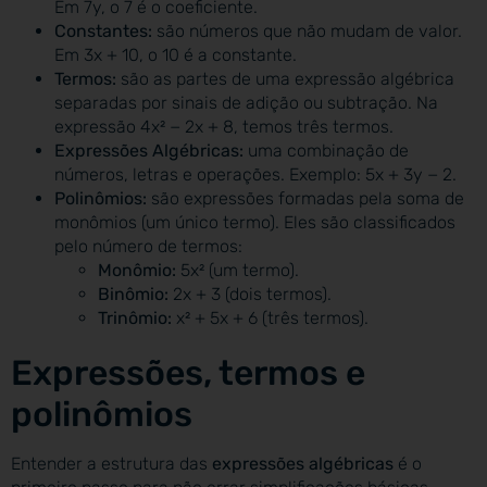
Em 7y, o 7 é o coeficiente.
Constantes:
são números que não mudam de valor.
Em 3x + 10, o 10 é a constante.
Termos:
são as partes de uma expressão algébrica
separadas por sinais de adição ou subtração. Na
expressão 4x² − 2x + 8, temos três termos.
Expressões Algébricas:
uma combinação de
números, letras e operações. Exemplo: 5x + 3y − 2.
Polinômios:
são expressões formadas pela soma de
monômios (um único termo). Eles são classificados
pelo número de termos:
Monômio:
5x² (um termo).
Binômio:
2x + 3 (dois termos).
Trinômio:
x² + 5x + 6 (três termos).
Expressões, termos e
polinômios
Entender a estrutura das
expressões algébricas
é o