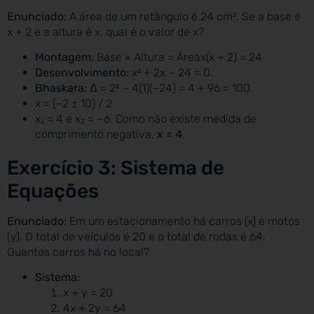
Enunciado:
A área de um retângulo é 24 cm². Se a base é
x + 2 e a altura é x, qual é o valor de x?
Montagem:
Base × Altura = Áreax(x + 2) = 24
Desenvolvimento:
x² + 2x − 24 = 0.
Bhaskara:
Δ = 2² − 4(1)(−24) = 4 + 96 = 100.
x = (−2 ± 10) / 2
x₁ = 4 e x₂ = −6. Como não existe medida de
comprimento negativa,
x = 4
.
Exercício 3: Sistema de
Equações
Enunciado:
Em um estacionamento há carros (x) e motos
(y). O total de veículos é 20 e o total de rodas é 64.
Quantos carros há no local?
Sistema:
x + y = 20
4x + 2y = 64