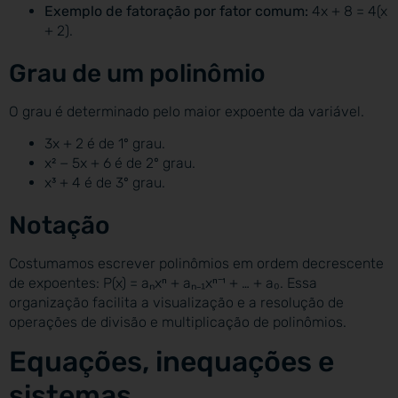
Exemplo de fatoração por fator comum:
4x + 8 = 4(x
+ 2).
Grau de um polinômio
O grau é determinado pelo maior expoente da variável.
3x + 2 é de 1º grau.
x² − 5x + 6 é de 2º grau.
x³ + 4 é de 3º grau.
Notação
Costumamos escrever polinômios em ordem decrescente
de expoentes: P(x) = aₙxⁿ + aₙ₋₁xⁿ⁻¹ + … + a₀. Essa
organização facilita a visualização e a resolução de
operações de divisão e multiplicação de polinômios.
Equações, inequações e
sistemas