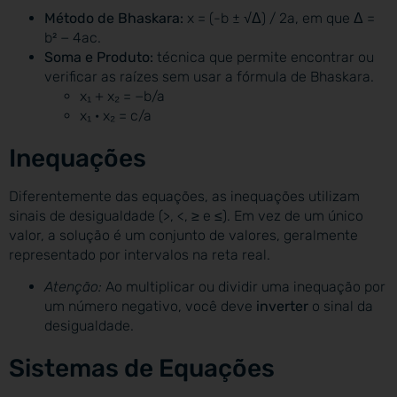
Método de Bhaskara:
x = (-b ± √Δ) / 2a, em que Δ =
b² − 4ac.
Soma e Produto:
técnica que permite encontrar ou
verificar as raízes sem usar a fórmula de Bhaskara.
x₁ + x₂ = −b/a
x₁ · x₂ = c/a
Inequações
Diferentemente das equações, as inequações utilizam
sinais de desigualdade (>, <, ≥ e ≤). Em vez de um único
valor, a solução é um conjunto de valores, geralmente
representado por intervalos na reta real.
Atenção:
Ao multiplicar ou dividir uma inequação por
um número negativo, você deve
inverter
o sinal da
desigualdade.
Sistemas de Equações